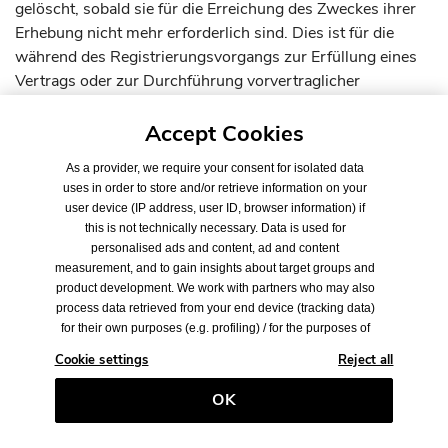
gelöscht, sobald sie für die Erreichung des Zweckes ihrer
Erhebung nicht mehr erforderlich sind. Dies ist für die
während des Registrierungsvorgangs zur Erfüllung eines
Vertrags oder zur Durchführung vorvertraglicher
Maßnahmen dann der Fall, wenn die Daten für die
Durchführung des Vertrages nicht mehr erforderlich sind.
Accept Cookies
Auch nach Abschluss des Vertrags kann eine
As a provider, we require your consent for isolated data
Erforderlichkeit, personenbezogene Daten des
uses in order to store and/or retrieve information on your
Vertragspartners zu speichern, bestehen, um vertraglichen
user device (IP address, user ID, browser information) if
oder gesetzlichen Verpflichtungen nachzukommen.
this is not technically necessary. Data is used for
personalised ads and content, ad and content
Datenverarbeitung bei Audio- und Videokonferenzen
measurement, and to gain insights about target groups and
Für die Kommunikation mit unseren Kunden setzen wir
product development. We work with partners who may also
process data retrieved from your end device (tracking data)
unter anderem Online-Konferenz-Tools ein. Die im
for their own purposes (e.g. profiling) / for the purposes of
Einzelnen von uns genutzten Tools sind unten aufgelistet.
third parties. As a result, it is necessary to obtain consent
Wenn Sie mit uns per Video- oder Audiokonferenz via
Cookie settings
Reject all
not only for the collection of tracking data, but also for its
Internet kommunizieren, werden Ihre personenbezogenen
further processing by these providers. The tracking data is
OK
Daten von uns und dem Anbieter des jeweiligen
only collected when you click on the "Ok" button displayed
in the banner and thus give your consent. The partners
Konferenz-Tools erfasst und verarbeitet.