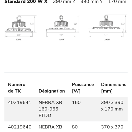
Standard 200 W X
= 390 mm Z = 390 mm Y = 170 mm
Numéro
Puissance
Dimensions
de TK
Désignation
[W]
[mm]
40219641
NEBRA XB
160
390 x 390
160-965
x 170 mm
ETDD
40219640
NEBRA XB
80
370 x 370