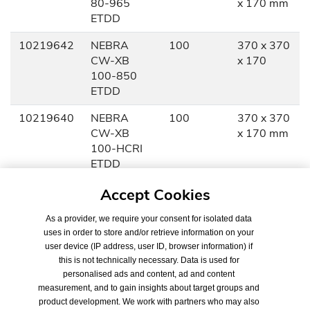
80-965
x 170 mm
ETDD
10219642
NEBRA
100
370 x 370
CW-XB
x 170
100-850
ETDD
10219640
NEBRA
100
370 x 370
CW-XB
x 170 mm
100-HCRI
ETDD
10219641
NEBRA
200
390 x 390
Accept Cookies
CW-XB
x 170 mm
200-HCRI
As a provider, we require your consent for isolated data
uses in order to store and/or retrieve information on your
ETDD
user device (IP address, user ID, browser information) if
this is not technically necessary. Data is used for
personalised ads and content, ad and content
measurement, and to gain insights about target groups and
product development. We work with partners who may also